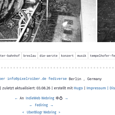
ter-bahnhof
breslau
die-aerzte
konzert
musik
tempelhofer-fe
ber
info@pixelroiber.de
fediverse
·
·
·
Berlin
,
Germany
 zuletzt aktualisiert: 03.08.26 | erstellt mit
Hugo
|
Impressum | Dis
←
An
IndieWeb Webring
🕸💍
→
←
Fediring
→
<
UberBlogr Webring
>