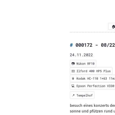

000172 - 08/22
24.11.2022
📷
Nikon RF10
🎞️
Ilford 400 HP5 Plus
🥫 Kodak HC-110 1+63 11m
💻 Epson Perfection V330
📍
Tempelhof
besuch eines konzerts de
sonne und pfützen rund um