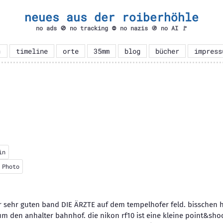
neues aus der roiberhöhle
no ads 🚫 no tracking ⛔ no nazis 🚯 no AI 🚩

timeline
orte
35mm
blog
bücher
impress
in
 Photo
r sehr guten band DIE ÄRZTE auf dem tempelhofer feld. bisschen
 den anhalter bahnhof. die nikon rf10 ist eine kleine point&shoo