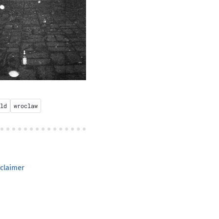
ld
wroclaw
claimer