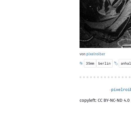
von
pixelroiber
📂
35mm
berlin
🏷️
anhal
pixelroi
copyleft: CC BY-NC-ND 4.0 |