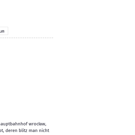
um
 hauptbahnhof wrocław,
t, deren blitz man nicht