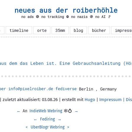
neues aus der roiberhöhle
no ads 🚫 no tracking ⛔ no nazis 🚯 no AI 🚩

timeline
orte
35mm
blog
bücher
impress
aus dem das Leben ist. Eine Gebrauchsanleitung (Hö
ber
info@pixelroiber.de
fediverse
·
·
·
Berlin
,
Germany
 zuletzt aktualisiert: 03.08.26 | erstellt mit
Hugo
|
Impressum | Dis
←
An
IndieWeb Webring
🕸💍
→
←
Fediring
→
<
UberBlogr Webring
>