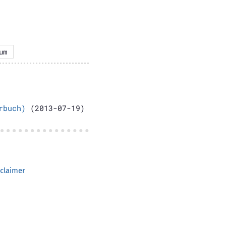
um
rbuch)
(2013-07-19)
claimer