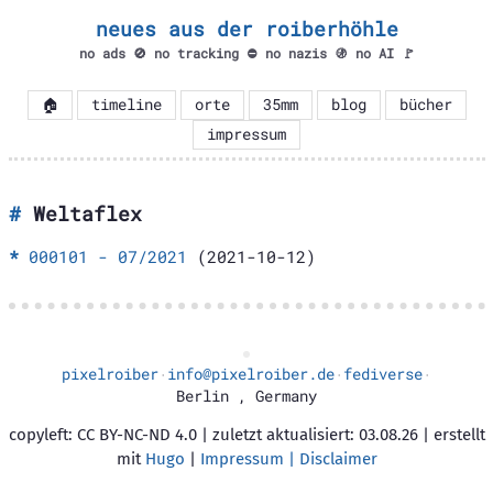
neues aus der roiberhöhle
no ads 🚫 no tracking ⛔ no nazis 🚯 no AI 🚩
🏠
timeline
orte
35mm
blog
bücher
impressum
Weltaflex
000101 - 07/2021
(2021-10-12)
pixelroiber
info@pixelroiber.de
fediverse
·
·
·
Berlin
,
Germany
copyleft: CC BY-NC-ND 4.0 | zuletzt aktualisiert: 03.08.26 | erstellt
mit
Hugo
|
Impressum | Disclaimer