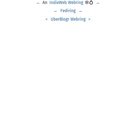
←
An
IndieWeb Webring
🕸💍
→
←
Fediring
→
<
UberBlogr Webring
>