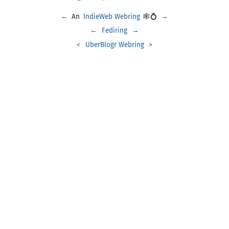
←
An
IndieWeb Webring
🕸💍
→
←
Fediring
→
<
UberBlogr Webring
>