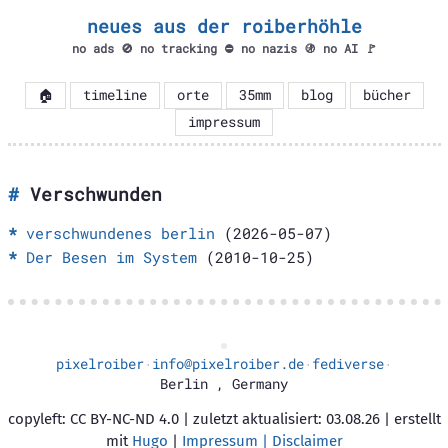
neues aus der roiberhöhle
no ads 🚫 no tracking ⛔ no nazis 🚯 no AI 🚩
🏠
timeline
orte
35mm
blog
bücher
impressum
Verschwunden
verschwundenes berlin
(2026-05-07)
Der Besen im System
(2010-10-25)
pixelroiber
info@pixelroiber.de
fediverse
·
·
·
Berlin
,
Germany
copyleft: CC BY-NC-ND 4.0 | zuletzt aktualisiert: 03.08.26 | erstellt
mit
Hugo
|
Impressum | Disclaimer