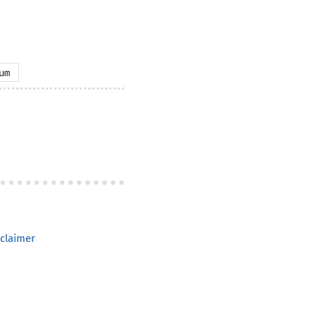
um
claimer