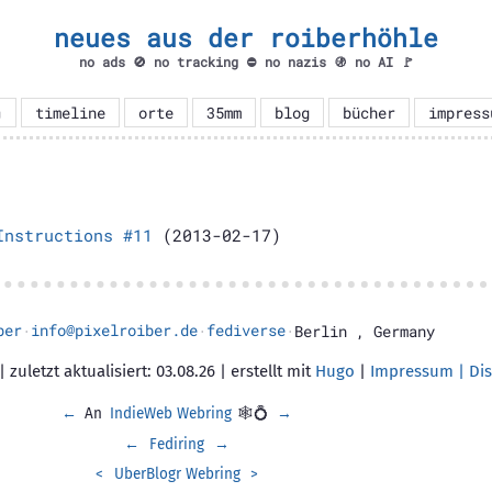
neues aus der roiberhöhle
no ads 🚫 no tracking ⛔ no nazis 🚯 no AI 🚩

timeline
orte
35mm
blog
bücher
impress
Instructions #11
(2013-02-17)
ber
info@pixelroiber.de
fediverse
·
·
·
Berlin
,
Germany
 zuletzt aktualisiert: 03.08.26 | erstellt mit
Hugo
|
Impressum | Dis
←
An
IndieWeb Webring
🕸💍
→
←
Fediring
→
<
UberBlogr Webring
>