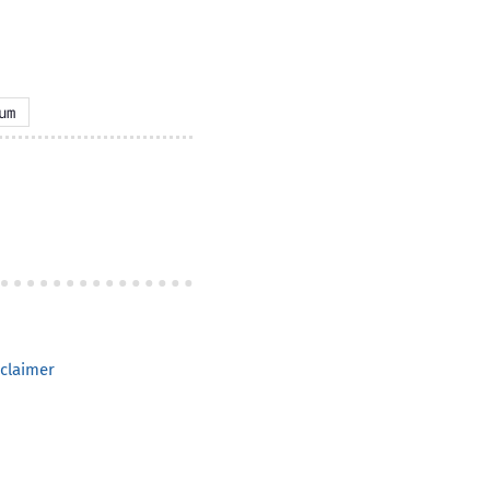
um
claimer