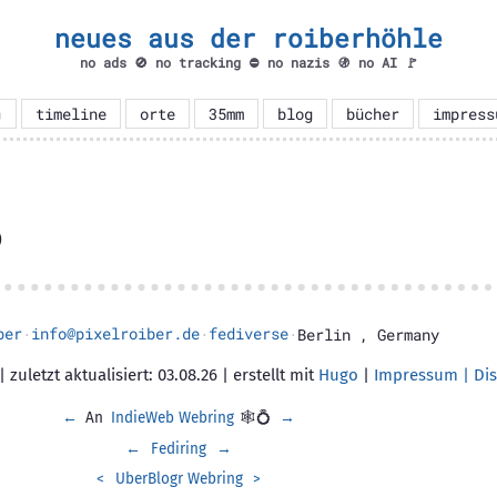
neues aus der roiberhöhle
no ads 🚫 no tracking ⛔ no nazis 🚯 no AI 🚩

timeline
orte
35mm
blog
bücher
impress
)
ber
info@pixelroiber.de
fediverse
·
·
·
Berlin
,
Germany
 zuletzt aktualisiert: 03.08.26 | erstellt mit
Hugo
|
Impressum | Dis
←
An
IndieWeb Webring
🕸💍
→
←
Fediring
→
<
UberBlogr Webring
>