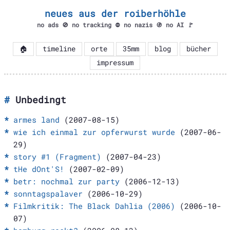
neues aus der roiberhöhle
no ads 🚫 no tracking ⛔ no nazis 🚯 no AI 🚩
🏠
timeline
orte
35mm
blog
bücher
impressum
Unbedingt
armes land
(2007-08-15)
wie ich einmal zur opferwurst wurde
(2007-06-
29)
story #1 (Fragment)
(2007-04-23)
tHe dOnt'S!
(2007-02-09)
betr: nochmal zur party
(2006-12-13)
sonntagspalaver
(2006-10-29)
Filmkritik: The Black Dahlia (2006)
(2006-10-
07)