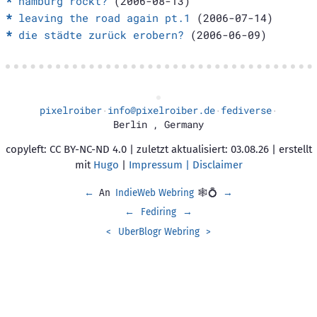
hamburg rockt?
(2006-08-13)
leaving the road again pt.1
(2006-07-14)
die städte zurück erobern?
(2006-06-09)
pixelroiber
info@pixelroiber.de
fediverse
·
·
·
Berlin
,
Germany
copyleft: CC BY-NC-ND 4.0 | zuletzt aktualisiert: 03.08.26 | erstellt
mit
Hugo
|
Impressum | Disclaimer
←
An
IndieWeb Webring
🕸💍
→
←
Fediring
→
<
UberBlogr Webring
>