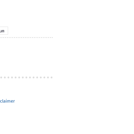
um
claimer