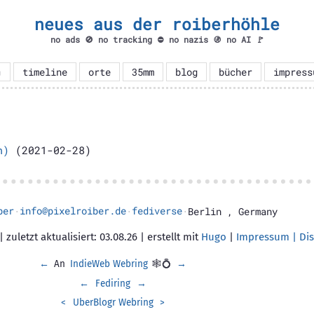
neues aus der roiberhöhle
no ads 🚫 no tracking ⛔ no nazis 🚯 no AI 🚩

timeline
orte
35mm
blog
bücher
impress
h)
(2021-02-28)
ber
info@pixelroiber.de
fediverse
·
·
·
Berlin
,
Germany
 zuletzt aktualisiert: 03.08.26 | erstellt mit
Hugo
|
Impressum | Dis
←
An
IndieWeb Webring
🕸💍
→
←
Fediring
→
<
UberBlogr Webring
>