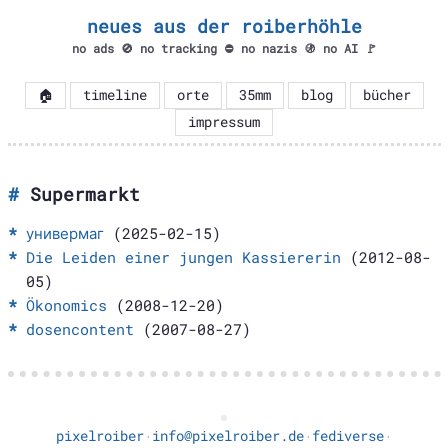
neues aus der roiberhöhle
no ads 🚫 no tracking ⛔ no nazis 🚯 no AI 🚩
🏠
timeline
orte
35mm
blog
bücher
impressum
Supermarkt
универмаг
(2025-02-15)
Die Leiden einer jungen Kassiererin
(2012-08-
05)
Ökonomics
(2008-12-20)
dosencontent
(2007-08-27)
pixelroiber
info@pixelroiber.de
fediverse
·
·
·