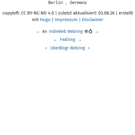
Berlin
,
Germany
copyleft: CC BY-NC-ND 4.0 | zuletzt aktualisiert: 03.08.26 | erstellt
mit
Hugo
|
Impressum | Disclaimer
←
An
IndieWeb Webring
🕸💍
→
←
Fediring
→
<
UberBlogr Webring
>