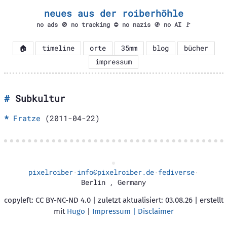
neues aus der roiberhöhle
no ads 🚫 no tracking ⛔ no nazis 🚯 no AI 🚩
🏠
timeline
orte
35mm
blog
bücher
impressum
Subkultur
Fratze
(2011-04-22)
pixelroiber
info@pixelroiber.de
fediverse
·
·
·
Berlin
,
Germany
copyleft: CC BY-NC-ND 4.0 | zuletzt aktualisiert: 03.08.26 | erstellt
mit
Hugo
|
Impressum | Disclaimer