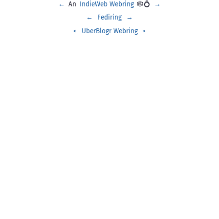
←
An
IndieWeb Webring
🕸💍
→
←
Fediring
→
<
UberBlogr Webring
>