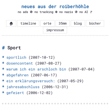
neues aus der roiberhöhle
no ads 🚫 no tracking ⛔ no nazis 🚯 no AI 🚩
🏠
timeline
orte
35mm
blog
bücher
impressum
Sport
sportlich
(2007-10-12)
dosencontent
(2007-08-27)
warum ich ein arschloch bin
(2007-07-04)
abgefahren
(2007-06-17)
ein erklärungsversuch:
(2007-05-29)
jahresabschluss
(2006-12-31)
gefeiert
(2006-12-02)