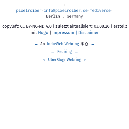
pixelroiber
info@pixelroiber.de
fediverse
·
·
·
Berlin
,
Germany
copyleft: CC BY-NC-ND 4.0 | zuletzt aktualisiert: 03.08.26 | erstellt
mit
Hugo
|
Impressum | Disclaimer
←
An
IndieWeb Webring
🕸💍
→
←
Fediring
→
<
UberBlogr Webring
>