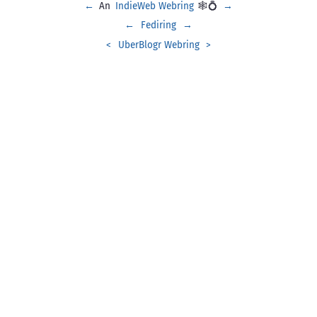
←
An
IndieWeb Webring
🕸💍
→
←
Fediring
→
<
UberBlogr Webring
>