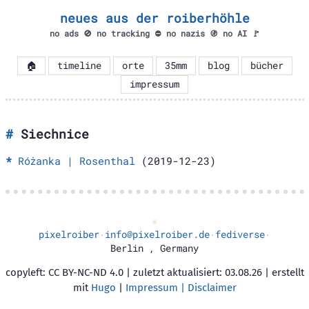
neues aus der roiberhöhle
no ads 🚫 no tracking ⛔ no nazis 🚯 no AI 🚩
🏠
timeline
orte
35mm
blog
bücher
impressum
Siechnice
Różanka | Rosenthal
(2019-12-23)
pixelroiber
info@pixelroiber.de
fediverse
·
·
·
Berlin
,
Germany
copyleft: CC BY-NC-ND 4.0 | zuletzt aktualisiert: 03.08.26 | erstellt
mit
Hugo
|
Impressum | Disclaimer