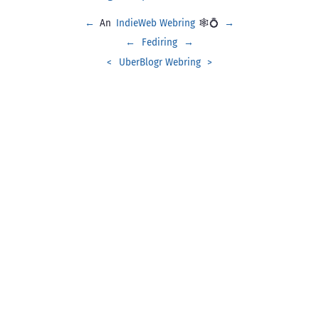
←
An
IndieWeb Webring
🕸💍
→
←
Fediring
→
<
UberBlogr Webring
>