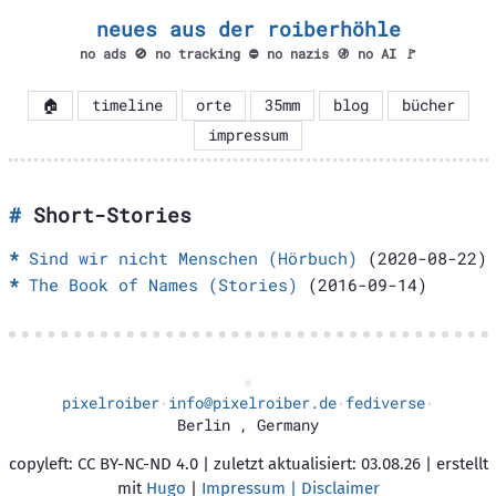
neues aus der roiberhöhle
no ads 🚫 no tracking ⛔ no nazis 🚯 no AI 🚩
🏠
timeline
orte
35mm
blog
bücher
impressum
Short-Stories
Sind wir nicht Menschen (Hörbuch)
(2020-08-22)
The Book of Names (Stories)
(2016-09-14)
pixelroiber
info@pixelroiber.de
fediverse
·
·
·
Berlin
,
Germany
copyleft: CC BY-NC-ND 4.0 | zuletzt aktualisiert: 03.08.26 | erstellt
mit
Hugo
|
Impressum | Disclaimer