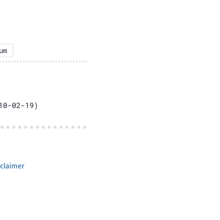
um
0-02-19)
claimer