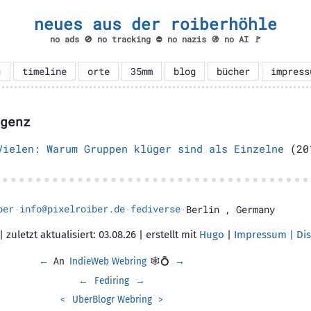
neues aus der roiberhöhle
no ads 🚫 no tracking ⛔ no nazis 🚯 no AI 🚩

timeline
orte
35mm
blog
bücher
impress
genz
Vielen: Warum Gruppen klüger sind als Einzelne
(201
ber
info@pixelroiber.de
fediverse
·
·
·
Berlin
,
Germany
 zuletzt aktualisiert: 03.08.26 | erstellt mit
Hugo
|
Impressum | Dis
←
An
IndieWeb Webring
🕸💍
→
←
Fediring
→
<
UberBlogr Webring
>