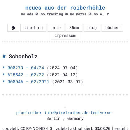
neues aus der roiberhöhle
no ads 🚫 no tracking ⛔ no nazis 🚯 no AI 🚩
🏠
timeline
orte
35mm
blog
bücher
impressum
Schonholz
000273 – 04/24
(2024-07-04)
625542 - 02/22
(2022-04-12)
000046 – 02/2021
(2021-03-07)
pixelroiber
info@pixelroiber.de
fediverse
·
·
·
Berlin
,
Germany
copyleft: CC BY-NC-ND 4.0 | zuletzt aktualisiert: 03.08.26 | erstellt