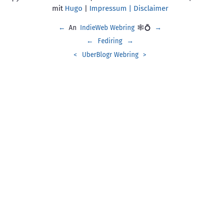
mit
Hugo
|
Impressum | Disclaimer
←
An
IndieWeb Webring
🕸💍
→
←
Fediring
→
<
UberBlogr Webring
>