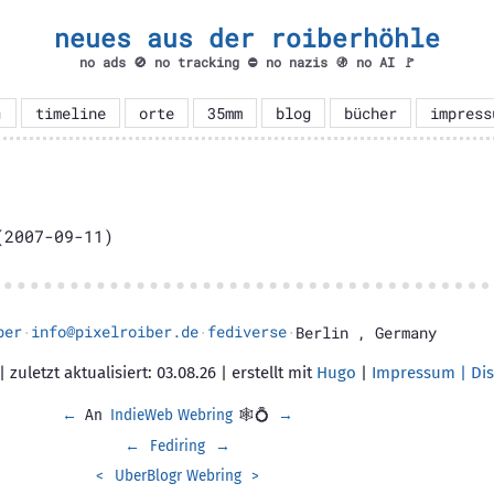
neues aus der roiberhöhle
no ads 🚫 no tracking ⛔ no nazis 🚯 no AI 🚩

timeline
orte
35mm
blog
bücher
impress
2007-09-11)
ber
info@pixelroiber.de
fediverse
·
·
·
Berlin
,
Germany
 zuletzt aktualisiert: 03.08.26 | erstellt mit
Hugo
|
Impressum | Dis
←
An
IndieWeb Webring
🕸💍
→
←
Fediring
→
<
UberBlogr Webring
>