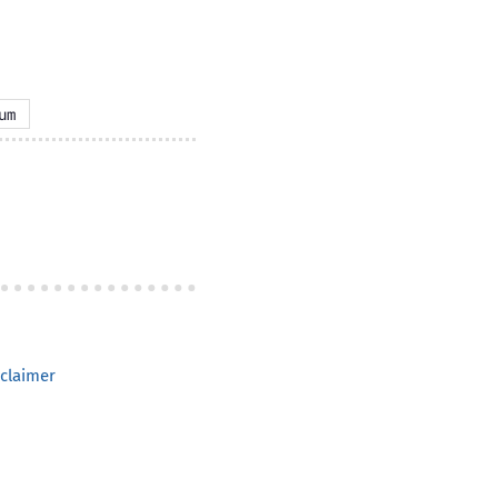
um
claimer