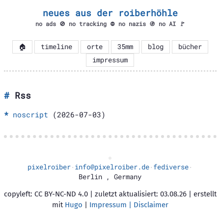
neues aus der roiberhöhle
no ads 🚫 no tracking ⛔ no nazis 🚯 no AI 🚩
🏠
timeline
orte
35mm
blog
bücher
impressum
Rss
noscript
(2026-07-03)
pixelroiber
info@pixelroiber.de
fediverse
·
·
·
Berlin
,
Germany
copyleft: CC BY-NC-ND 4.0 | zuletzt aktualisiert: 03.08.26 | erstellt
mit
Hugo
|
Impressum | Disclaimer