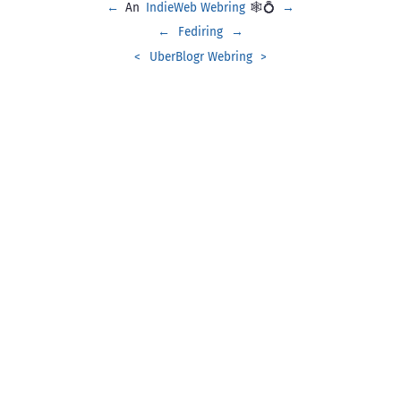
←
An
IndieWeb Webring
🕸💍
→
←
Fediring
→
<
UberBlogr Webring
>