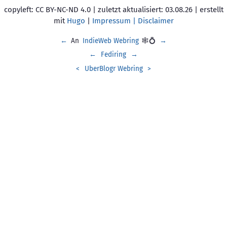
copyleft: CC BY-NC-ND 4.0 | zuletzt aktualisiert: 03.08.26 | erstellt
mit
Hugo
|
Impressum | Disclaimer
←
An
IndieWeb Webring
🕸💍
→
←
Fediring
→
<
UberBlogr Webring
>