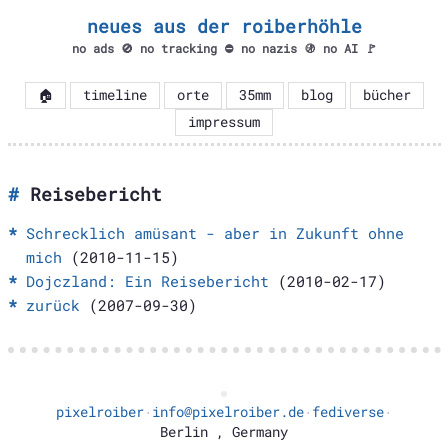
neues aus der roiberhöhle
no ads 🚫 no tracking ⛔ no nazis 🚯 no AI 🚩
🏠
timeline
orte
35mm
blog
bücher
impressum
Reisebericht
Schrecklich amüsant - aber in Zukunft ohne
mich
(2010-11-15)
Dojczland: Ein Reisebericht
(2010-02-17)
zurück
(2007-09-30)
pixelroiber
info@pixelroiber.de
fediverse
·
·
·
Berlin
,
Germany