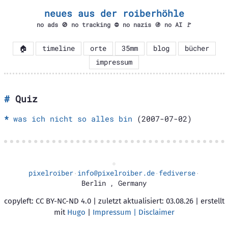
neues aus der roiberhöhle
no ads 🚫 no tracking ⛔ no nazis 🚯 no AI 🚩
🏠
timeline
orte
35mm
blog
bücher
impressum
Quiz
was ich nicht so alles bin
(2007-07-02)
pixelroiber
info@pixelroiber.de
fediverse
·
·
·
Berlin
,
Germany
copyleft: CC BY-NC-ND 4.0 | zuletzt aktualisiert: 03.08.26 | erstellt
mit
Hugo
|
Impressum | Disclaimer