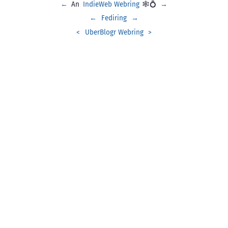
←
An
IndieWeb Webring
🕸💍
→
←
Fediring
→
<
UberBlogr Webring
>