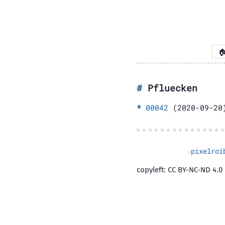

Pfluecken
00042
(2020-09-20
pixelroi
copyleft: CC BY-NC-ND 4.0 |