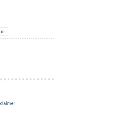
um
claimer