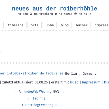
neues aus der roiberhöhle
no ads 🚫 no tracking ⛔ no nazis 🚯 no AI 🚩

timeline
orte
35mm
blog
bücher
impress
)
ber
info@pixelroiber.de
fediverse
·
·
·
Berlin
,
Germany
 zuletzt aktualisiert: 03.08.26 | erstellt mit
Hugo
|
Impressum | Dis
←
An
IndieWeb Webring
🕸💍
→
←
Fediring
→
<
UberBlogr Webring
>