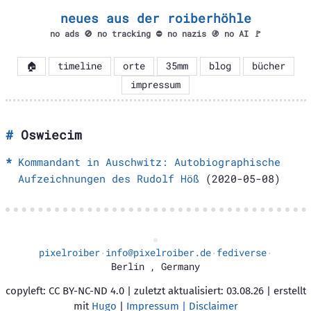
neues aus der roiberhöhle
no ads 🚫 no tracking ⛔ no nazis 🚯 no AI 🚩
🏠
timeline
orte
35mm
blog
bücher
impressum
Oswiecim
Kommandant in Auschwitz: Autobiographische
Aufzeichnungen des Rudolf Höß
(2020-05-08)
pixelroiber
info@pixelroiber.de
fediverse
·
·
·
Berlin
,
Germany
copyleft: CC BY-NC-ND 4.0 | zuletzt aktualisiert: 03.08.26 | erstellt
mit
Hugo
|
Impressum | Disclaimer