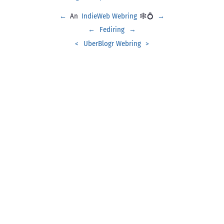
←
An
IndieWeb Webring
🕸💍
→
←
Fediring
→
<
UberBlogr Webring
>