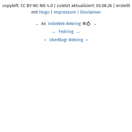
copyleft: CC BY-NC-ND 4.0 | zuletzt aktualisiert: 03.08.26 | erstellt
mit
Hugo
|
Impressum | Disclaimer
←
An
IndieWeb Webring
🕸💍
→
←
Fediring
→
<
UberBlogr Webring
>