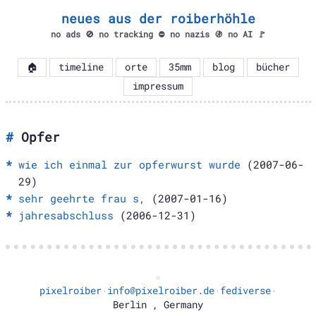
neues aus der roiberhöhle
no ads 🚫 no tracking ⛔ no nazis 🚯 no AI 🚩
🏠
timeline
orte
35mm
blog
bücher
impressum
Opfer
wie ich einmal zur opferwurst wurde
(2007-06-
29)
sehr geehrte frau s,
(2007-01-16)
jahresabschluss
(2006-12-31)
pixelroiber
info@pixelroiber.de
fediverse
·
·
·
Berlin
,
Germany