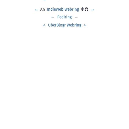
←
An
IndieWeb Webring
🕸💍
→
←
Fediring
→
<
UberBlogr Webring
>