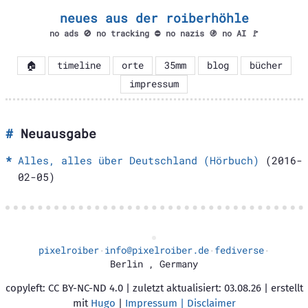
neues aus der roiberhöhle
no ads 🚫 no tracking ⛔ no nazis 🚯 no AI 🚩
🏠
timeline
orte
35mm
blog
bücher
impressum
Neuausgabe
Alles, alles über Deutschland (Hörbuch)
(2016-
02-05)
pixelroiber
info@pixelroiber.de
fediverse
·
·
·
Berlin
,
Germany
copyleft: CC BY-NC-ND 4.0 | zuletzt aktualisiert: 03.08.26 | erstellt
mit
Hugo
|
Impressum | Disclaimer