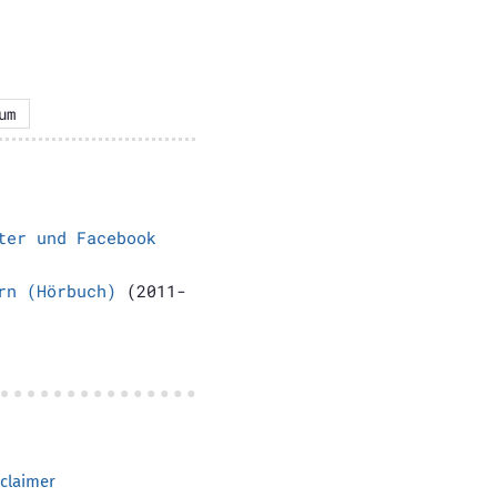
um
ter und Facebook
rn (Hörbuch)
(2011-
claimer