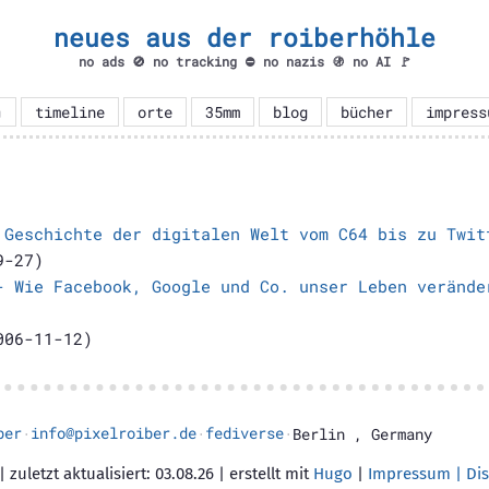
neues aus der roiberhöhle
no ads 🚫 no tracking ⛔ no nazis 🚯 no AI 🚩

timeline
orte
35mm
blog
bücher
impress
 Geschichte der digitalen Welt vom C64 bis zu Twit
9-27)
- Wie Facebook, Google und Co. unser Leben verände
06-11-12)
ber
info@pixelroiber.de
fediverse
·
·
·
Berlin
,
Germany
 zuletzt aktualisiert: 03.08.26 | erstellt mit
Hugo
|
Impressum | Dis