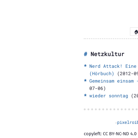

Netzkultur
Nerd Attack! Eine
(Hörbuch)
(2012-0
Gemeinsam einsam 
07-06)
wieder sonntag
(20
pixelroi
copyleft: CC BY-NC-ND 4.0 |