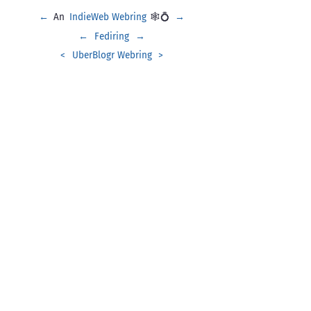
←
An
IndieWeb Webring
🕸💍
→
←
Fediring
→
<
UberBlogr Webring
>