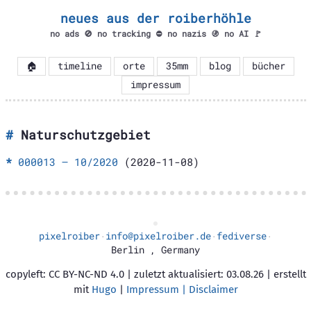
neues aus der roiberhöhle
no ads 🚫 no tracking ⛔ no nazis 🚯 no AI 🚩
🏠
timeline
orte
35mm
blog
bücher
impressum
Naturschutzgebiet
000013 – 10/2020
(2020-11-08)
pixelroiber
info@pixelroiber.de
fediverse
·
·
·
Berlin
,
Germany
copyleft: CC BY-NC-ND 4.0 | zuletzt aktualisiert: 03.08.26 | erstellt
mit
Hugo
|
Impressum | Disclaimer