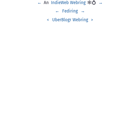
←
An
IndieWeb Webring
🕸💍
→
←
Fediring
→
<
UberBlogr Webring
>