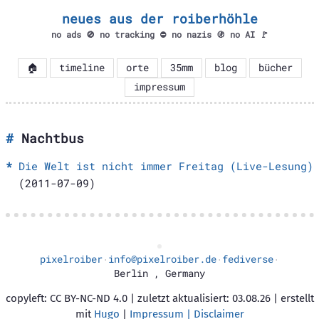
neues aus der roiberhöhle
no ads 🚫 no tracking ⛔ no nazis 🚯 no AI 🚩
🏠
timeline
orte
35mm
blog
bücher
impressum
Nachtbus
Die Welt ist nicht immer Freitag (Live-Lesung)
(2011-07-09)
pixelroiber
info@pixelroiber.de
fediverse
·
·
·
Berlin
,
Germany
copyleft: CC BY-NC-ND 4.0 | zuletzt aktualisiert: 03.08.26 | erstellt
mit
Hugo
|
Impressum | Disclaimer