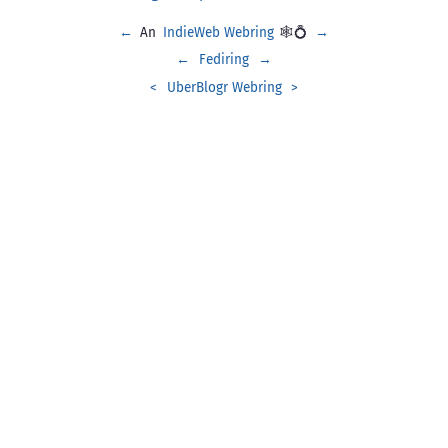
←
An
IndieWeb Webring
🕸💍
→
←
Fediring
→
<
UberBlogr Webring
>