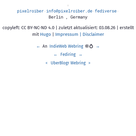
pixelroiber
info@pixelroiber.de
fediverse
·
·
·
Berlin
,
Germany
copyleft: CC BY-NC-ND 4.0 | zuletzt aktualisiert: 03.08.26 | erstellt
mit
Hugo
|
Impressum | Disclaimer
←
An
IndieWeb Webring
🕸💍
→
←
Fediring
→
<
UberBlogr Webring
>