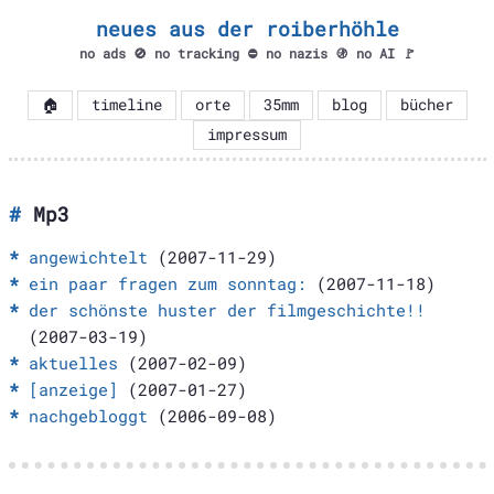
neues aus der roiberhöhle
no ads 🚫 no tracking ⛔ no nazis 🚯 no AI 🚩
🏠
timeline
orte
35mm
blog
bücher
impressum
Mp3
angewichtelt
(2007-11-29)
ein paar fragen zum sonntag:
(2007-11-18)
der schönste huster der filmgeschichte!!
(2007-03-19)
aktuelles
(2007-02-09)
[anzeige]
(2007-01-27)
nachgebloggt
(2006-09-08)