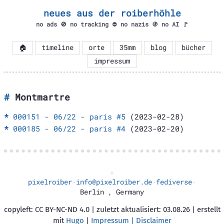
neues aus der roiberhöhle
no ads 🚫 no tracking ⛔ no nazis 🚯 no AI 🚩
🏠
timeline
orte
35mm
blog
bücher
impressum
Montmartre
000151 - 06/22 - paris #5
(2023-02-28)
000185 - 06/22 - paris #4
(2023-02-20)
pixelroiber
info@pixelroiber.de
fediverse
·
·
·
Berlin
,
Germany
copyleft: CC BY-NC-ND 4.0 | zuletzt aktualisiert: 03.08.26 | erstellt
mit
Hugo
|
Impressum | Disclaimer