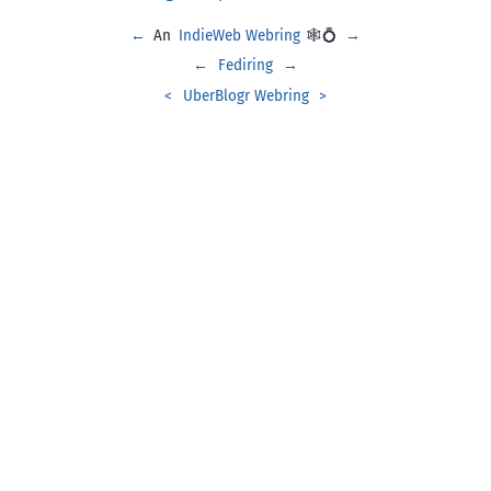
←
An
IndieWeb Webring
🕸💍
→
←
Fediring
→
<
UberBlogr Webring
>