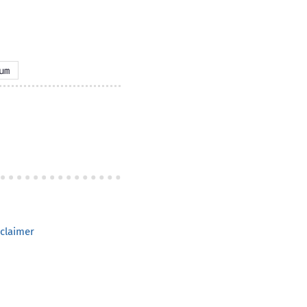
um
claimer