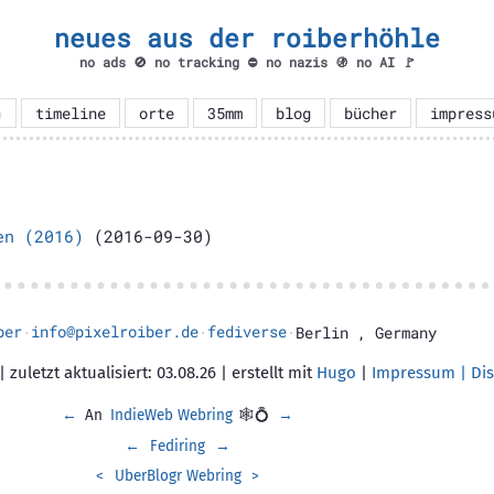
neues aus der roiberhöhle
no ads 🚫 no tracking ⛔ no nazis 🚯 no AI 🚩

timeline
orte
35mm
blog
bücher
impress
en (2016)
(2016-09-30)
ber
info@pixelroiber.de
fediverse
·
·
·
Berlin
,
Germany
 zuletzt aktualisiert: 03.08.26 | erstellt mit
Hugo
|
Impressum | Dis
←
An
IndieWeb Webring
🕸💍
→
←
Fediring
→
<
UberBlogr Webring
>