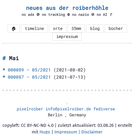
neues aus der roiberhöhle
no ads 🚫 no tracking ⛔ no nazis 🚯 no AI 🚩
🏠
timeline
orte
35mm
blog
bücher
impressum
Mai
000089 – 05/2021
(2021-08-02)
000087 – 05/2021
(2021-07-13)
pixelroiber
info@pixelroiber.de
fediverse
·
·
·
Berlin
,
Germany
copyleft: CC BY-NC-ND 4.0 | zuletzt aktualisiert: 03.08.26 | erstellt
mit
Hugo
|
Impressum | Disclaimer