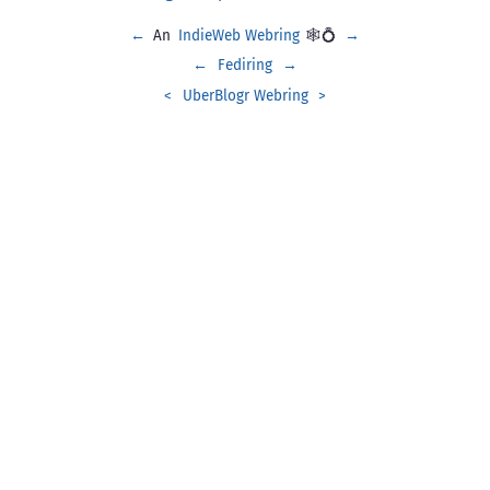
←
An
IndieWeb Webring
🕸💍
→
←
Fediring
→
<
UberBlogr Webring
>