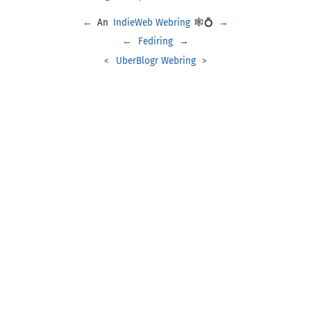
←
An
IndieWeb Webring
🕸💍
→
←
Fediring
→
<
UberBlogr Webring
>