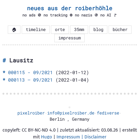
neues aus der roiberhöhle
no ads 🚫 no tracking ⛔ no nazis 🚯 no AI 🚩
🏠
timeline
orte
35mm
blog
bücher
impressum
Lausitz
000115 - 09/2021
(2022-01-12)
000113 – 09/2021
(2022-01-04)
pixelroiber
info@pixelroiber.de
fediverse
·
·
·
Berlin
,
Germany
copyleft: CC BY-NC-ND 4.0 | zuletzt aktualisiert: 03.08.26 | erstellt
mit
Hugo
|
Impressum | Disclaimer