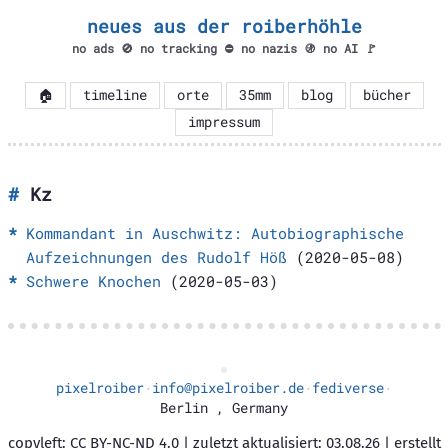
neues aus der roiberhöhle
no ads 🚫 no tracking ⛔ no nazis 🚯 no AI 🚩
🏠
timeline
orte
35mm
blog
bücher
impressum
Kz
Kommandant in Auschwitz: Autobiographische
Aufzeichnungen des Rudolf Höß
(2020-05-08)
Schwere Knochen
(2020-05-03)
pixelroiber
info@pixelroiber.de
fediverse
·
·
·
Berlin
,
Germany
copyleft: CC BY-NC-ND 4.0 | zuletzt aktualisiert: 03.08.26 | erstellt