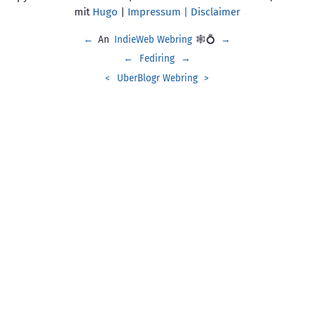
mit
Hugo
|
Impressum | Disclaimer
←
An
IndieWeb Webring
🕸💍
→
←
Fediring
→
<
UberBlogr Webring
>