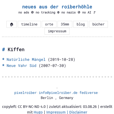
neues aus der roiberhöhle
no ads 🚫 no tracking ⛔ no nazis 🚯 no AI 🚩
🏠
timeline
orte
35mm
blog
bücher
impressum
Kiffen
Natürliche Mängel
(2019-10-28)
Neue Vahr Süd
(2007-07-30)
pixelroiber
info@pixelroiber.de
fediverse
·
·
·
Berlin
,
Germany
copyleft: CC BY-NC-ND 4.0 | zuletzt aktualisiert: 03.08.26 | erstellt
mit
Hugo
|
Impressum | Disclaimer