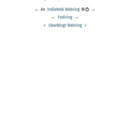
←
An
IndieWeb Webring
🕸💍
→
←
Fediring
→
<
UberBlogr Webring
>