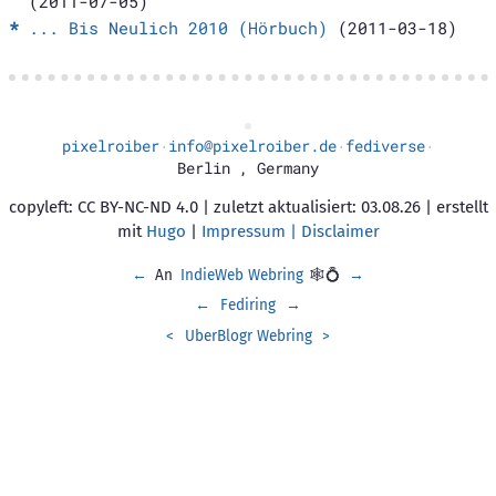
(2011-07-05)
... Bis Neulich 2010 (Hörbuch)
(2011-03-18)
pixelroiber
info@pixelroiber.de
fediverse
·
·
·
Berlin
,
Germany
copyleft: CC BY-NC-ND 4.0 | zuletzt aktualisiert: 03.08.26 | erstellt
mit
Hugo
|
Impressum | Disclaimer
←
An
IndieWeb Webring
🕸💍
→
←
Fediring
→
<
UberBlogr Webring
>