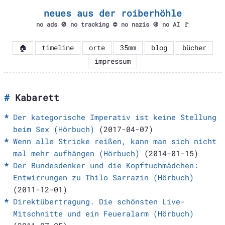
neues aus der roiberhöhle
no ads 🚫 no tracking ⛔ no nazis 🚯 no AI 🚩
🏠
timeline
orte
35mm
blog
bücher
impressum
Kabarett
Der kategorische Imperativ ist keine Stellung
beim Sex (Hörbuch)
(2017-04-07)
Wenn alle Stricke reißen, kann man sich nicht
mal mehr aufhängen (Hörbuch)
(2014-01-15)
Der Bundesdenker und die Kopftuchmädchen:
Entwirrungen zu Thilo Sarrazin (Hörbuch)
(2011-12-01)
Direktübertragung. Die schönsten Live-
Mitschnitte und ein Feueralarm (Hörbuch)