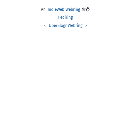
←
An
IndieWeb Webring
🕸💍
→
←
Fediring
→
<
UberBlogr Webring
>