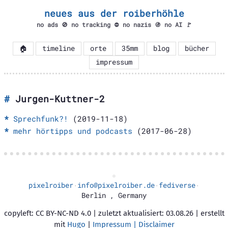
neues aus der roiberhöhle
no ads 🚫 no tracking ⛔ no nazis 🚯 no AI 🚩
🏠
timeline
orte
35mm
blog
bücher
impressum
Jurgen-Kuttner-2
Sprechfunk?!
(2019-11-18)
mehr hörtipps und podcasts
(2017-06-28)
pixelroiber
info@pixelroiber.de
fediverse
·
·
·
Berlin
,
Germany
copyleft: CC BY-NC-ND 4.0 | zuletzt aktualisiert: 03.08.26 | erstellt
mit
Hugo
|
Impressum | Disclaimer