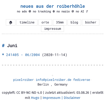
neues aus der roiberhöhle
no ads 🚫 no tracking ⛔ no nazis 🚯 no AI 🚩
🏠
timeline
orte
35mm
blog
bücher
impressum
Juni
241405 - 06/2004
(2020-11-14)
pixelroiber
info@pixelroiber.de
fediverse
·
·
·
Berlin
,
Germany
copyleft: CC BY-NC-ND 4.0 | zuletzt aktualisiert: 03.08.26 | erstellt
mit
Hugo
|
Impressum | Disclaimer