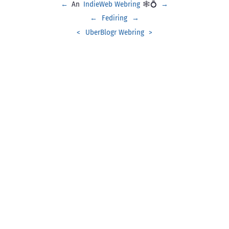
←
An
IndieWeb Webring
🕸💍
→
←
Fediring
→
<
UberBlogr Webring
>