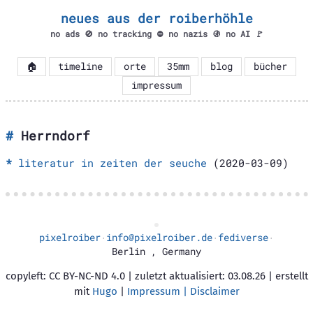
neues aus der roiberhöhle
no ads 🚫 no tracking ⛔ no nazis 🚯 no AI 🚩
🏠
timeline
orte
35mm
blog
bücher
impressum
Herrndorf
literatur in zeiten der seuche
(2020-03-09)
pixelroiber
info@pixelroiber.de
fediverse
·
·
·
Berlin
,
Germany
copyleft: CC BY-NC-ND 4.0 | zuletzt aktualisiert: 03.08.26 | erstellt
mit
Hugo
|
Impressum | Disclaimer