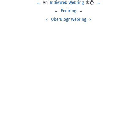
←
An
IndieWeb Webring
🕸💍
→
←
Fediring
→
<
UberBlogr Webring
>