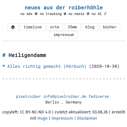
neues aus der roiberhöhle
no ads 🚫 no tracking ⛔ no nazis 🚯 no AI 🚩
🏠
timeline
orte
35mm
blog
bücher
impressum
Heiligendamm
Alles richtig gemacht (Hörbuch)
(2020-10-30)
pixelroiber
info@pixelroiber.de
fediverse
·
·
·
Berlin
,
Germany
copyleft: CC BY-NC-ND 4.0 | zuletzt aktualisiert: 03.08.26 | erstellt
mit
Hugo
|
Impressum | Disclaimer