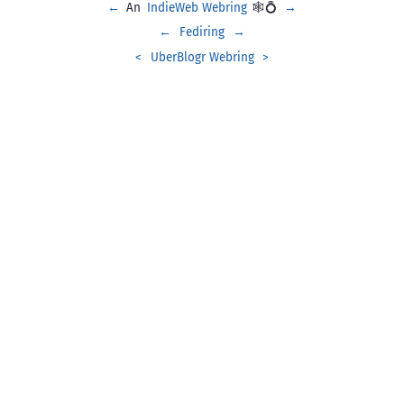
←
An
IndieWeb Webring
🕸💍
→
←
Fediring
→
<
UberBlogr Webring
>