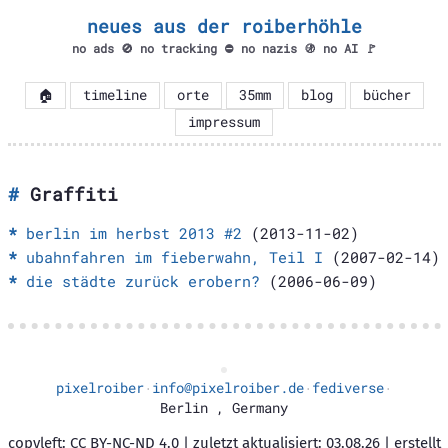
neues aus der roiberhöhle
no ads 🚫 no tracking ⛔ no nazis 🚯 no AI 🚩
🏠
timeline
orte
35mm
blog
bücher
impressum
Graffiti
berlin im herbst 2013 #2
(2013-11-02)
ubahnfahren im fieberwahn, Teil I
(2007-02-14)
die städte zurück erobern?
(2006-06-09)
pixelroiber
info@pixelroiber.de
fediverse
·
·
·
Berlin
,
Germany
copyleft: CC BY-NC-ND 4.0 | zuletzt aktualisiert: 03.08.26 | erstellt