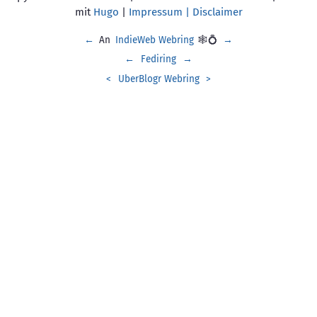
mit
Hugo
|
Impressum | Disclaimer
←
An
IndieWeb Webring
🕸💍
→
←
Fediring
→
<
UberBlogr Webring
>