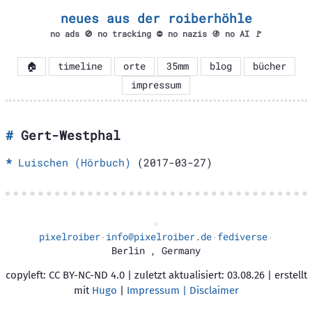
neues aus der roiberhöhle
no ads 🚫 no tracking ⛔ no nazis 🚯 no AI 🚩
🏠
timeline
orte
35mm
blog
bücher
impressum
Gert-Westphal
Luischen (Hörbuch)
(2017-03-27)
pixelroiber
info@pixelroiber.de
fediverse
·
·
·
Berlin
,
Germany
copyleft: CC BY-NC-ND 4.0 | zuletzt aktualisiert: 03.08.26 | erstellt
mit
Hugo
|
Impressum | Disclaimer