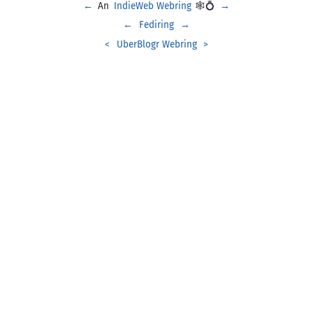
←
An
IndieWeb Webring
🕸💍
→
←
Fediring
→
<
UberBlogr Webring
>