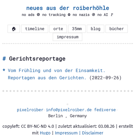
neues aus der roiberhöhle
no ads 🚫 no tracking ⛔ no nazis 🚯 no AI 🚩
🏠
timeline
orte
35mm
blog
bücher
impressum
Gerichtsreportage
Vom Frühling und von der Einsamkeit.
Reportagen aus den Gerichten.
(2022-09-26)
pixelroiber
info@pixelroiber.de
fediverse
·
·
·
Berlin
,
Germany
copyleft: CC BY-NC-ND 4.0 | zuletzt aktualisiert: 03.08.26 | erstellt
mit
Hugo
|
Impressum | Disclaimer