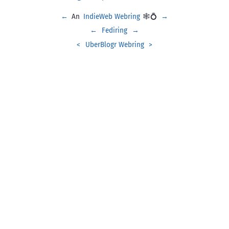
←
An
IndieWeb Webring
🕸💍
→
←
Fediring
→
<
UberBlogr Webring
>