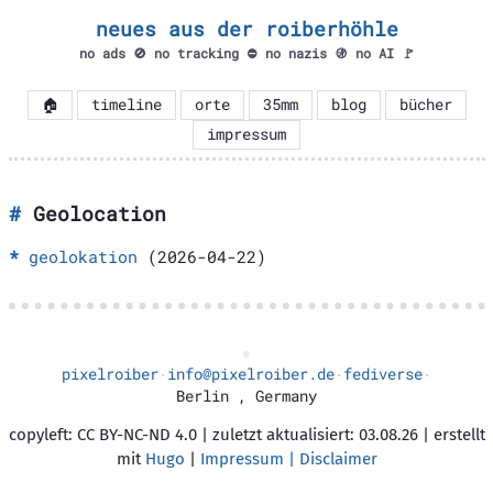
neues aus der roiberhöhle
no ads 🚫 no tracking ⛔ no nazis 🚯 no AI 🚩
🏠
timeline
orte
35mm
blog
bücher
impressum
Geolocation
geolokation
(2026-04-22)
pixelroiber
info@pixelroiber.de
fediverse
·
·
·
Berlin
,
Germany
copyleft: CC BY-NC-ND 4.0 | zuletzt aktualisiert: 03.08.26 | erstellt
mit
Hugo
|
Impressum | Disclaimer