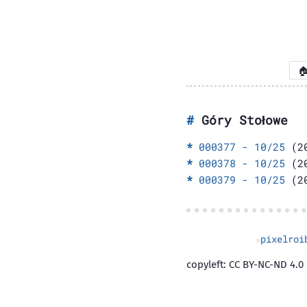

Góry Stołowe
000377 - 10/25
(20
000378 - 10/25
(20
000379 - 10/25
(20
pixelroi
copyleft: CC BY-NC-ND 4.0 |