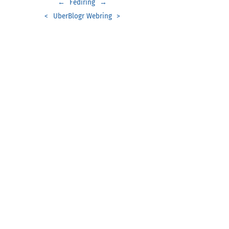
←
Fediring
→
<
UberBlogr Webring
>