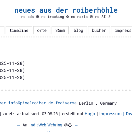
neues aus der roiberhöhle
no ads 🚫 no tracking ⛔ no nazis 🚯 no AI 🚩

timeline
orte
35mm
blog
bücher
impress
25-11-28)
25-11-28)
25-11-28)
ber
info@pixelroiber.de
fediverse
·
·
·
Berlin
,
Germany
 zuletzt aktualisiert: 03.08.26 | erstellt mit
Hugo
|
Impressum | Dis
←
An
IndieWeb Webring
🕸💍
→