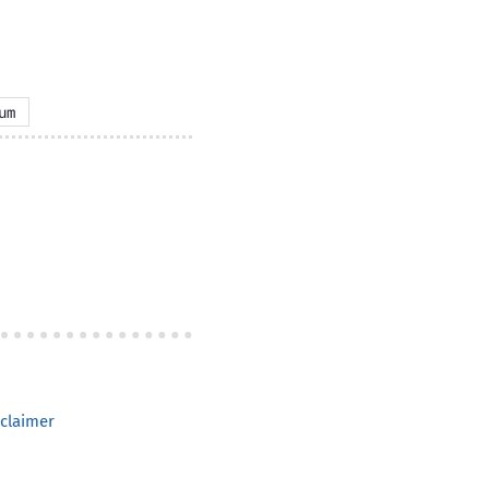
um
claimer