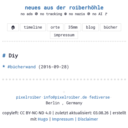
neues aus der roiberhöhle
no ads 🚫 no tracking ⛔ no nazis 🚯 no AI 🚩
🏠
timeline
orte
35mm
blog
bücher
impressum
Diy
#bücherwand
(2016-09-28)
pixelroiber
info@pixelroiber.de
fediverse
·
·
·
Berlin
,
Germany
copyleft: CC BY-NC-ND 4.0 | zuletzt aktualisiert: 03.08.26 | erstellt
mit
Hugo
|
Impressum | Disclaimer