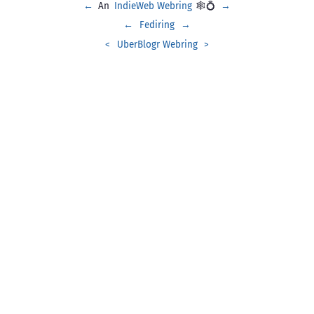
←
An
IndieWeb Webring
🕸💍
→
←
Fediring
→
<
UberBlogr Webring
>