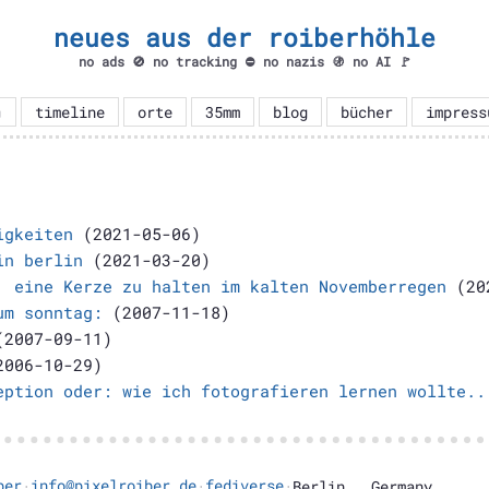
neues aus der roiberhöhle
no ads 🚫 no tracking ⛔ no nazis 🚯 no AI 🚩

timeline
orte
35mm
blog
bücher
impress
igkeiten
(2021-05-06)
in berlin
(2021-03-20)
, eine Kerze zu halten im kalten Novemberregen
(202
um sonntag:
(2007-11-18)
2007-09-11)
006-10-29)
eption oder: wie ich fotografieren lernen wollte..
ber
info@pixelroiber.de
fediverse
·
·
·
Berlin
,
Germany