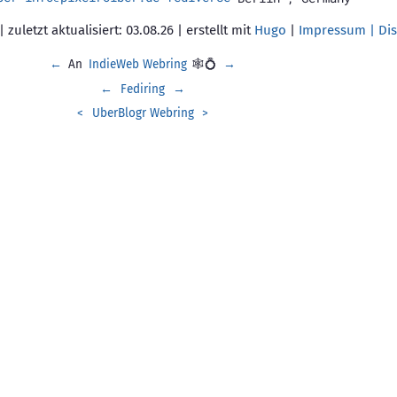
 zuletzt aktualisiert: 03.08.26 | erstellt mit
Hugo
|
Impressum | Dis
←
An
IndieWeb Webring
🕸💍
→
←
Fediring
→
<
UberBlogr Webring
>