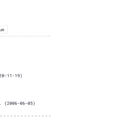
um
0-11-19)
.
(2006-06-05)