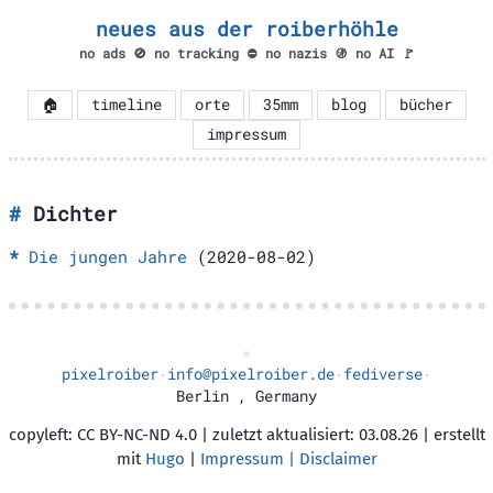
neues aus der roiberhöhle
no ads 🚫 no tracking ⛔ no nazis 🚯 no AI 🚩
🏠
timeline
orte
35mm
blog
bücher
impressum
Dichter
Die jungen Jahre
(2020-08-02)
pixelroiber
info@pixelroiber.de
fediverse
·
·
·
Berlin
,
Germany
copyleft: CC BY-NC-ND 4.0 | zuletzt aktualisiert: 03.08.26 | erstellt
mit
Hugo
|
Impressum | Disclaimer