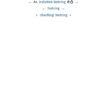
←
An
IndieWeb Webring
🕸💍
→
←
Fediring
→
<
UberBlogr Webring
>