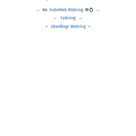
←
An
IndieWeb Webring
🕸💍
→
←
Fediring
→
<
UberBlogr Webring
>