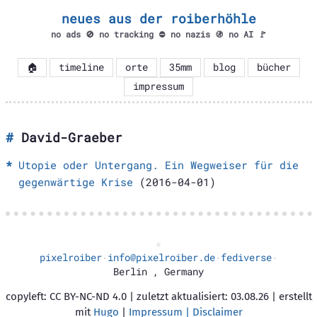
neues aus der roiberhöhle
no ads 🚫 no tracking ⛔ no nazis 🚯 no AI 🚩
🏠
timeline
orte
35mm
blog
bücher
impressum
David-Graeber
Utopie oder Untergang. Ein Wegweiser für die
gegenwärtige Krise
(2016-04-01)
pixelroiber
info@pixelroiber.de
fediverse
·
·
·
Berlin
,
Germany
copyleft: CC BY-NC-ND 4.0 | zuletzt aktualisiert: 03.08.26 | erstellt
mit
Hugo
|
Impressum | Disclaimer