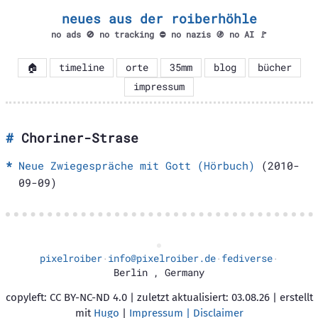
neues aus der roiberhöhle
no ads 🚫 no tracking ⛔ no nazis 🚯 no AI 🚩
🏠
timeline
orte
35mm
blog
bücher
impressum
Choriner-Strase
Neue Zwiegespräche mit Gott (Hörbuch)
(2010-
09-09)
pixelroiber
info@pixelroiber.de
fediverse
·
·
·
Berlin
,
Germany
copyleft: CC BY-NC-ND 4.0 | zuletzt aktualisiert: 03.08.26 | erstellt
mit
Hugo
|
Impressum | Disclaimer