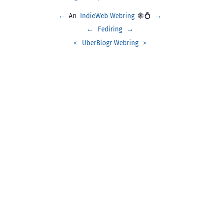
←
An
IndieWeb Webring
🕸💍
→
←
Fediring
→
<
UberBlogr Webring
>