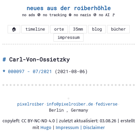
neues aus der roiberhöhle
no ads 🚫 no tracking ⛔ no nazis 🚯 no AI 🚩
🏠
timeline
orte
35mm
blog
bücher
impressum
Carl-Von-Ossietzky
000097 - 07/2021
(2021-08-06)
pixelroiber
info@pixelroiber.de
fediverse
·
·
·
Berlin
,
Germany
copyleft: CC BY-NC-ND 4.0 | zuletzt aktualisiert: 03.08.26 | erstellt
mit
Hugo
|
Impressum | Disclaimer