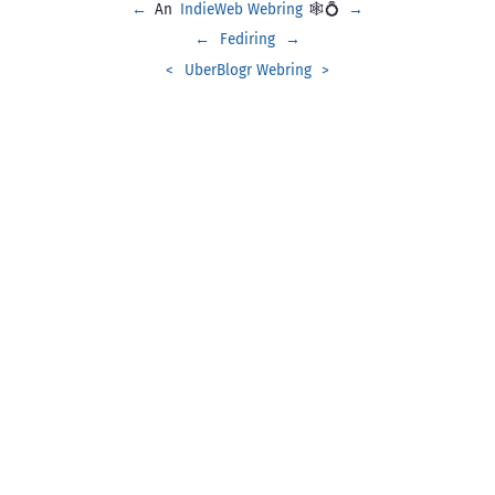
←
An
IndieWeb Webring
🕸💍
→
←
Fediring
→
<
UberBlogr Webring
>