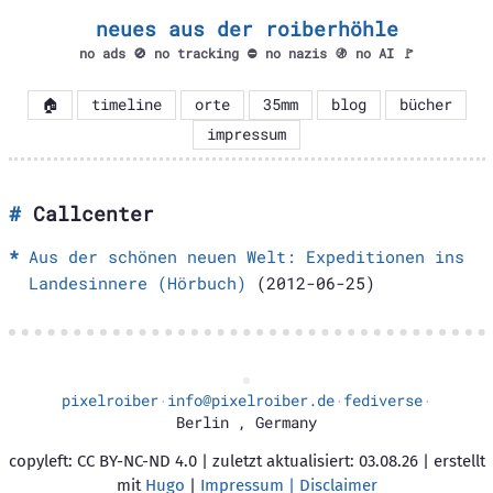
neues aus der roiberhöhle
no ads 🚫 no tracking ⛔ no nazis 🚯 no AI 🚩
🏠
timeline
orte
35mm
blog
bücher
impressum
Callcenter
Aus der schönen neuen Welt: Expeditionen ins
Landesinnere (Hörbuch)
(2012-06-25)
pixelroiber
info@pixelroiber.de
fediverse
·
·
·
Berlin
,
Germany
copyleft: CC BY-NC-ND 4.0 | zuletzt aktualisiert: 03.08.26 | erstellt
mit
Hugo
|
Impressum | Disclaimer