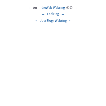
←
An
IndieWeb Webring
🕸💍
→
←
Fediring
→
<
UberBlogr Webring
>